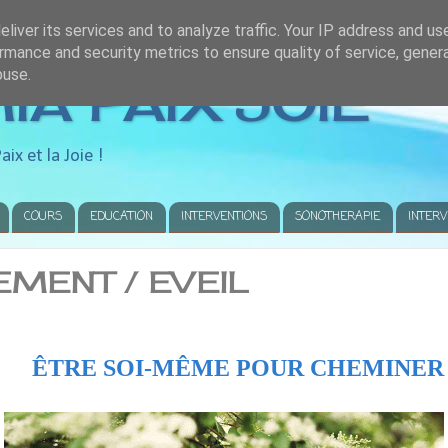
liver its services and to analyze traffic. Your IP address and us
rmance and security metrics to ensure quality of service, gene
buse.
A PAIX JOIE
aix et la Joie !
COURS
EDUCATION
INTERVENTIONS
SONOTHERAPIE
INTER
MENT / EVEIL
ÊTRE SOI-MÊME POUR CHEMINER