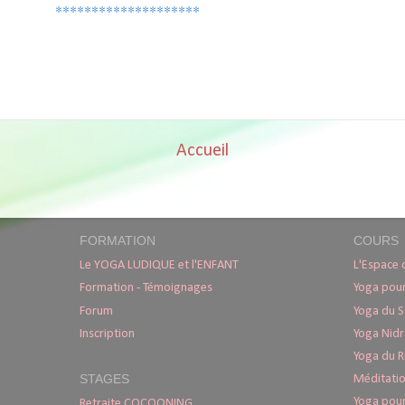
********************
Accueil
FORMATION
COURS
Le YOGA LUDIQUE et l'ENFANT
L'Espace 
Formation - Témoignages
Yoga pour
Forum
Yoga du 
Inscription
Yoga Nidr
Yoga du R
STAGES
Méditati
Yoga pour
Retraite COCOONING