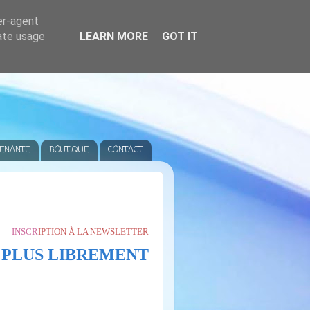
er-agent
rate usage
LEARN MORE
GOT IT
VENANTE
BOUTIQUE
CONTACT
INSCR
IPTION À LA NEWSLETTER
 PLUS LIBREMENT