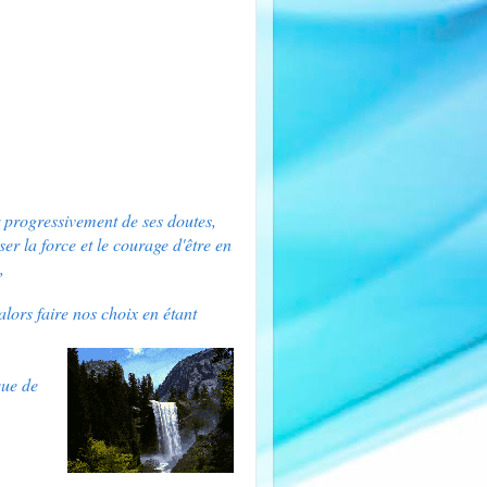
r progressivement de ses doutes,
er la force et le courage d'être en
e,
lors faire nos choix en étant
que de