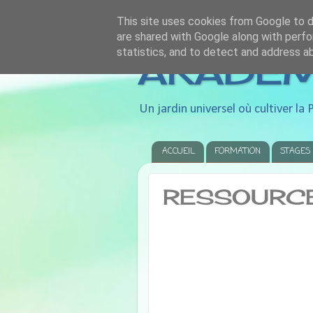
This site uses cookies from Google to de
are shared with Google along with perfo
statistics, and to detect and address a
AKADEMI
Un jardin universel où cultiver la P
ACCUEIL
FORMATION
STAGES
RESSOURCE