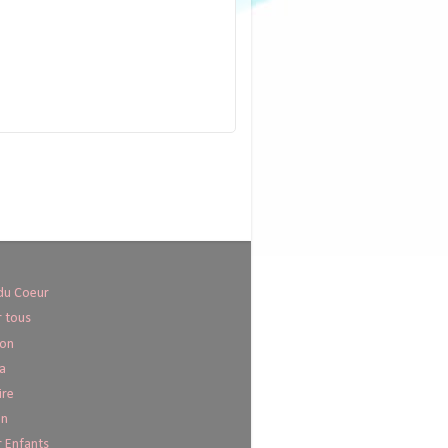
du Coeur
 tous
Son
a
ire
on
 Enfants