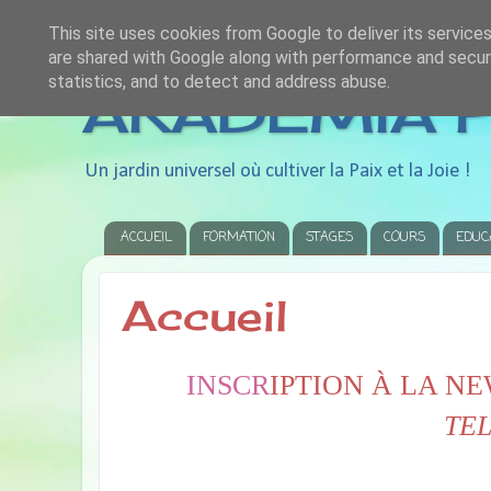
This site uses cookies from Google to deliver its services
are shared with Google along with performance and securi
statistics, and to detect and address abuse.
AKADEMIA P
Un jardin universel où cultiver la Paix et la Joie !
ACCUEIL
FORMATION
STAGES
COURS
EDUC
Accueil
INSCR
IPTION À LA N
TE