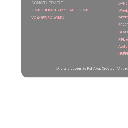
SONOTHÉRAPIE
DANSE
SONOTHÉRAPIE - MASSAGES SONORES
Week
VOYAGES SONORES
DETE
RESS
La VO
RIRE 
Ateli
LIBÉR
Droits d'auteur Se Rel-Axer. Créé par Mat