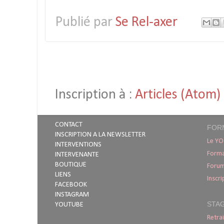
Publié par
Se Rel-axer
Inscription à :
Articles (Atom)
CONTACT
FOR
INSCRIPTION A LA NEWSLETTER
Le YO
INTERVENTIONS
Forma
INTERVENANTE
BOUTIQUE
Foru
LIENS
Inscri
FACEBOOK
INSTAGRAM
STA
YOUTUBE
Retr