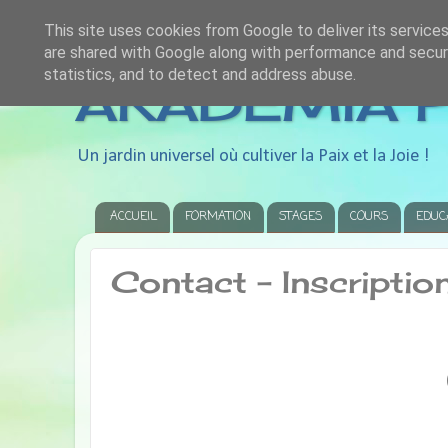
This site uses cookies from Google to deliver its services
are shared with Google along with performance and securi
statistics, and to detect and address abuse.
AKADEMIA P
Un jardin universel où cultiver la Paix et la Joie !
ACCUEIL
FORMATION
STAGES
COURS
EDUC
Contact - Inscriptio