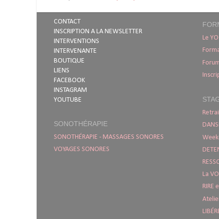
CONTACT
FOR
INSCRIPTION A LA NEWSLETTER
Le YO
INTERVENTIONS
Forma
INTERVENANTE
BOUTIQUE
Foru
LIENS
Inscri
FACEBOOK
INSTAGRAM
STA
YOUTUBE
Retr
SONOTHÉRAPIE
DANSE
SONOTHÉRAPIE - MASSAGES SONORES
Week
VOYAGES SONORES
DETE
RESS
La VO
RIRE 
Ateli
LIBÉR