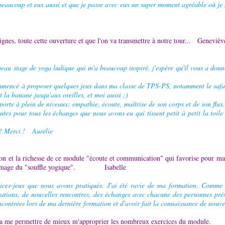
 beaucoup et eux aussi et que je passe avec eux un super moment agréable où je 
ignes, toute cette ouverture et que l'on va transmettre à notre tour... Genevièv
eau stage de yoga ludique qui m'a beaucoup inspiré, j'espère qu'il vous a donn
ommencé à proposer quelques jeux dans ma classe de TPS-PS, notamment le safari
nt la banane jusqu'aux oreilles, et moi aussi ;)
porte à plein de niveaux: empathie, écoute, maîtrise de son corps et de son flux.
utes pour tous les échanges que nous avons eu qui tissent petit à petit la toil
!! Merci ! Aurélie
tion et la richesse de ce module "écoute et communication" qui favorise pour 
s à l'image du "souffle yogique". Isabelle
cices-jeux que nous avons pratiqués. J'ai été ravie de ma formation. Comme d
sations, de nouvelles rencontres, des échanges avec chacune des personnes prése
ncontrées lors de ma dernière formation et d'avoir fait la connaissance de nouve
 va me permettre de mieux m'approprier les nombreux exercices du module.