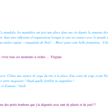
Le mandala, les mandalas ont pris une place dans ma vie depuis la semaine de
ir, dans mes réflexions d’organisation lorsque je suis en contact avec le monde d
’un atelier enfant —>mandala de Noel ... Merci pour cette belle formation. Cél
t vivre tous ces moments si riches ...
Virginie
vec Céline une séance de yoga du rire à la place d'un cours de yoga avant No
 entre stagiaires ! Ouah quelle fertilité tu engendres !
e et d'amour ! Anyk
e des petits bonbons que j'ai dégustés avec tant de plaisir et de joie!!!