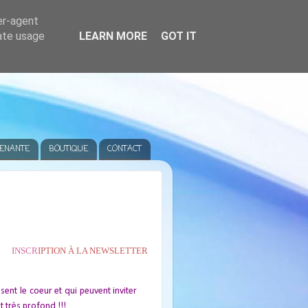
er-agent
rate usage
LEARN MORE
GOT IT
VENANTE
BOUTIQUE
CONTACT
INSCR
IPTION À LA NEWSLETTER
nt le coeur et qui peuvent inviter
t très profond !!!