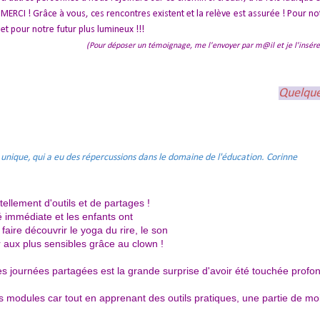
MERCI ! Grâce à vous, ces rencontres existent et la relève est assurée ! Pour n
et pour notre futur plus lumineux !!!
(Pour déposer un témoignage, me l'envoyer par m@il et je l'insére
Quelques
unique, qui a eu des répercussions dans le domaine de l'éducation. Corinne
ellement d'outils et de partages !
é immédiate et les enfants ont
 faire découvrir le yoga du rire, le son
r aux plus sensibles grâce au clown !
es journées partagées est la grande surprise d'avoir été touchée prof
es modules car tout en apprenant des outils pratiques, une partie de moi 