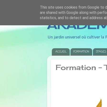
This site uses cookies from Google to de
are shared with Google along with perfo
statistics, and to detect and address a
AKADEMI
Un jardin universel où cultiver la P
ACCUEIL
FORMATION
STAGES
Formation -