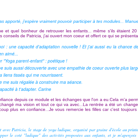
as apporté, j'espère vraiment pouvoir participer à tes modules... Manu
ine et quel bonheur de retrouver les enfants... même s'ils étaient
es conseils de Patricia, j'ai ouvert mon coeur et offert ce qui se présenta
 moi : une capacité d'adaptation nouvelle ! Et j'ai aussi eu la chance 
en aimé...
r "Yoga parent-enfant" : poétique !
 me suis aussi découverte avec une empathie de coeur ouverte plus large
 liens tissés qui me nourrissent.
. je me suis régalée à construire ma séance.
capacité à t'adapter. Carine
fiance depuis ce module et les échanges que l'on a
eu.Cela
m'a permi
'ai changé ma vision et tout ce qui va avec...La rentrée a été un chan
up plus en confiance...Je vous remercie les filles car c'est toujour
ait avec Patricia, le stage de yoga ludique, organisé par graine d'école au prin
pper le coté "ludique" des activités proposées aux enfants, et je m'aperçois