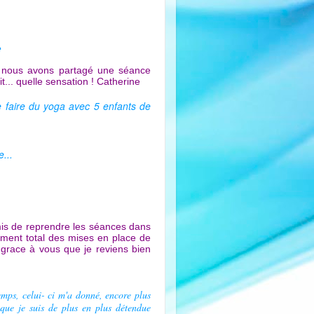
e
 20 nous avons partagé une séance
it... quelle sensation ! Catherine
de faire du yoga avec 5 enfants de
...
s de reprendre les séances dans
gement total des mises en place de
s grace à vous que je reviens bien
temps, celui- ci m'a donné, encore plus
 que je suis de plus en plus détendue