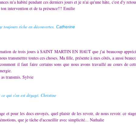
ces m'a habité pendant ces derniers jours et je n'ai qu'une hâte, c'est d'y retou
ton intervention et de ta présence!!! Emilie
e toujours riche en découvertes.
Catherine
rmation de trois jours à SAINT MARTIN EN HAUT que j'ai beaucoup apprécié, a
ous transmettre toutes ces choses. Ma fille, présente à mes côtés, a aussi beau
omment il faut faire certains sons que nous avons travaillé au cours de cett
nergie.
as transmis. Sylvie
 ce qui s'en est dégagé. Christine
ge et pour les docs envoyés, quel plaisir de les revoir, de nous revoir. ce st
émotions, que je tâche d'accueillir avec simplicité... Nathalie