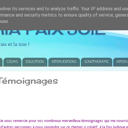
liver its services and to analyze traffic. Your IP address and us
rmance and security metrics to ensure quality of service, gene
buse.
A PAIX JOIE
aix et la Joie !
COURS
EDUCATION
INTERVENTIONS
SONOTHERAPIE
INTER
 Témoignages
Je vous remercie pour vos nombreux merveilleux témoignages qui me nourrisse
d'autres personnes à nous rejoindre sur ce chemin si créatif, à la fois ludique e