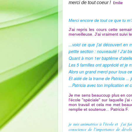
merci de tout coeur !
Emilie
Merci encore de tout ce que tu m'
J'ai repris les cours cette sema
merveilleuse. J'ai vraiment suivi l
...voici ce que j'ai découvert en
petite section : nouveauté ! J'ai bi
Quant à mon 1er baptême d'atelie
Les 5 familles ont apprécié et je
Alors un grand merci pour tous ces
Et aidé de la trame de Patricia ..
...Patricia avec ton implication et 
Je me sens beaucoup plus en con
l'école "spéciale" sur laquelle j
mon travail et cela me met beauco
remplie et soutenue... Patricia F.
je suis animatrice à l'école et j'ai f
conscience de l'importance de dévelo