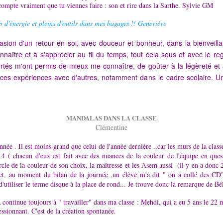
 compte vraiment que tu viennes faire : son et rire dans la Sarthe. Sylvie GM
p d'énergie et pleins d'outils dans mes bagages !! Geneviève
casion d'un retour en soi, avec douceur et bonheur, dans la bienveil
naître et à s'apprécier au fil du temps, tout cela sous et avec le re
rtés m'ont permis de mieux me connaître, de goûter à la légèreté et à
ces expériences avec d'autres, notamment dans le cadre scolaire. Un
MANDALAS DANS LA CLASSE
Clémentine
née . Il est moins grand que celui de l'année dernière ..car les murs de la class
a 4 ( chacun d'eux est fait avec des nuances de la couleur de l'équipe en que
ercle de la couleur de son choix, la maîtresse et les Asem aussi (il y en a donc
jet, au moment du bilan de la journée ,un élève m'a dit " on a collé des CD"
utiliser le terme disque à la place de rond... Je trouve donc la remarque de Béli
 continue toujours à " travailler" dans ma classe : Mehdi, qui a eu 5 ans le 22
ressionnant. C'est de la création spontanée.